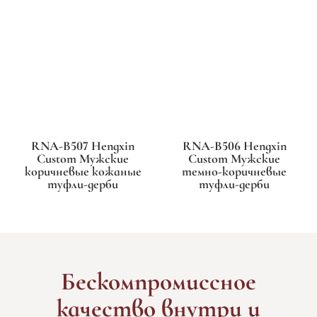
RNA-B507 Hengxin
RNA-B506 Hengxin
Custom Мужские
Custom Мужские
коричневые кожаные
темно-коричневые
туфли-дерби
туфли-дерби
Бескомпромиссное
качество внутри и