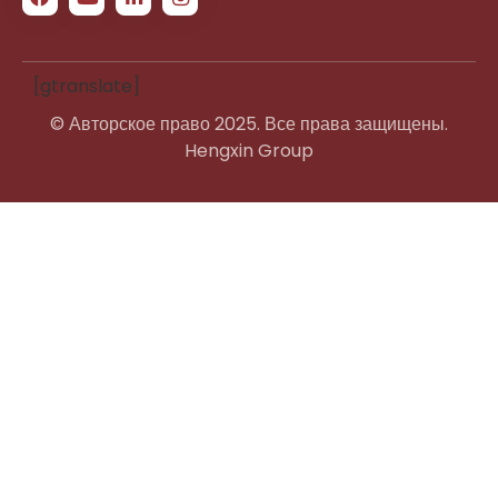
[gtranslate]
© Авторское право 2025. Все права защищены.
Hengxin Group
Swahili
French