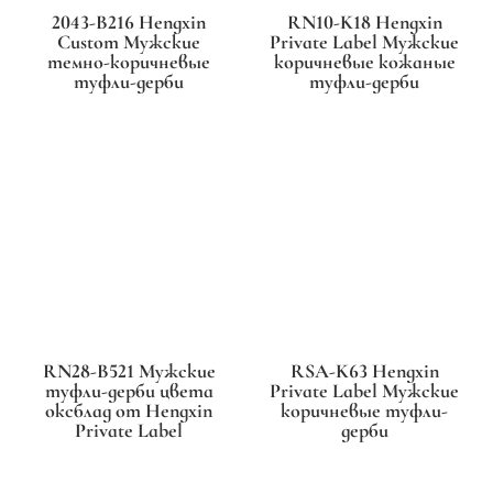
2043-B216 Hengxin
RN10-K18 Hengxin
Custom Мужские
Private Label Мужские
темно-коричневые
коричневые кожаные
туфли-дерби
туфли-дерби
RN28-B521 Мужские
RSA-K63 Hengxin
туфли-дерби цвета
Private Label Мужские
оксблад от Hengxin
коричневые туфли-
Private Label
дерби