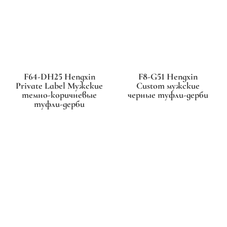
F64-DH25 Hengxin
F8-G51 Hengxin
Private Label Мужские
Custom мужские
темно-коричневые
черные туфли-дерби
туфли-дерби