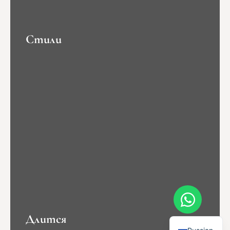
Стили
Swahili
French
Spanish
Italian
English
Длится