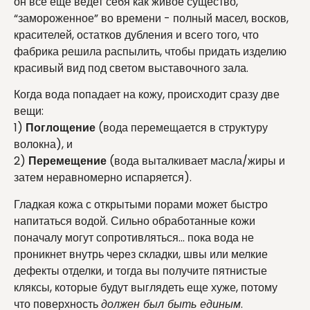
он все еще ведет себя как живое существо,
“замороженное” во времени - полный масел, восков,
красителей, остатков дубления и всего того, что
фабрика решила распылить, чтобы придать изделию
красивый вид под светом выставочного зала.
Когда вода попадает на кожу, происходит сразу две
вещи:
1)
Поглощение
(вода перемещается в структуру
волокна), и
2)
Перемещение
(вода выталкивает масла/жиры и
затем неравномерно испаряется).
Гладкая кожа с открытыми порами может быстро
напитаться водой. Сильно обработанные кожи
поначалу могут сопротивляться... пока вода не
проникнет внутрь через складки, швы или мелкие
дефекты отделки, и тогда вы получите пятнистые
кляксы, которые будут выглядеть еще хуже, потому
что поверхность
должен был быть единым
.