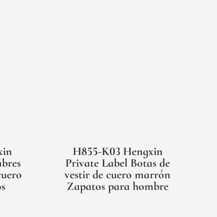
xin
H855-K03 Hengxin
mbres
Private Label Botas de
cuero
vestir de cuero marrón
s
Zapatos para hombre