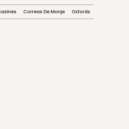
asines
Correas De Monje
Oxfords