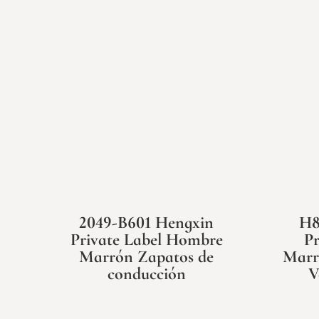
2049-B601 Hengxin
H8
Private Label Hombre
Pr
Marrón Zapatos de
Marr
conducción
V