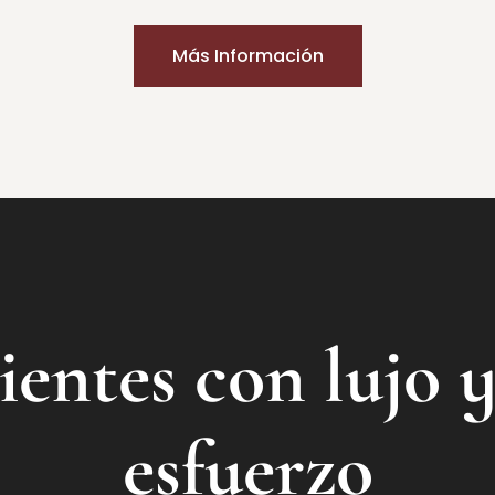
Más Información
ientes con lujo y
esfuerzo