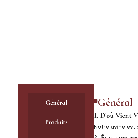
Général
Général
1. D'où Vient V
Produits
Notre usine est
2. Êtes-vous un