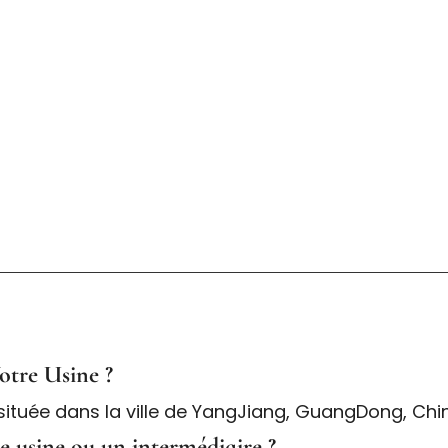
otre Usine ?
 située dans la ville de YangJiang, GuangDong, Chin
e usine ou un intermédiaire ?