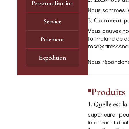
Personnalisation
Nous sommes le f
3. Comment pu
Service
Vous pouvez nou
formulaire de c
Paiement
rose@dressshoe
Expédition
Nous répondons
Produits
1. Quelle est la
supérieure : pe
Intérieur et do