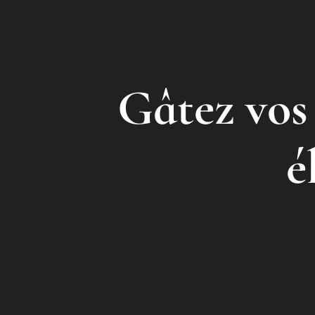
Gâtez vos 
é