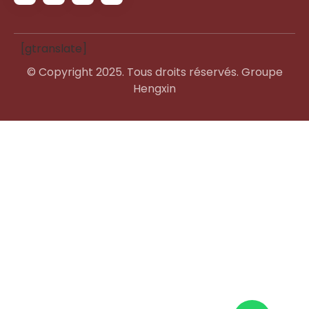
[gtranslate]
© Copyright 2025. Tous droits réservés. Groupe
Hengxin
Swahili
Spanish
Italian