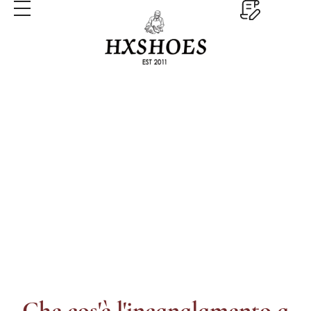
Goodyear Welt
Casa
Goodyear Welt
Che cos'è l'incanalamento a