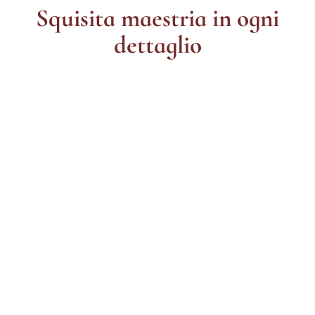
Squisita maestria in ogni
dettaglio
Stili
Dura
I materiali
Patina
Processi