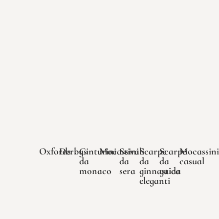
Oxfords
Derbys
Cinturini
Mocassini
Stivali
Scarpe
Scarpe
Mocassini
da
da
da
da
casual
monaco
sera
ginnastica
guida
eleganti