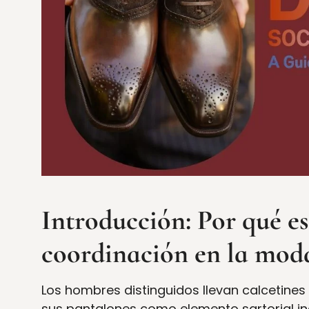
Introducción: Por qué e
coordinación en la mo
Los hombres distinguidos llevan calcetines
sus pantalones como elemento sartorial in