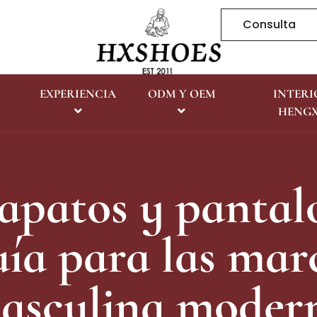
Consulta
EXPERIENCIA
ODM Y OEM
INTERI
HENG
zapatos y pantalo
uía para las mar
asculina moder