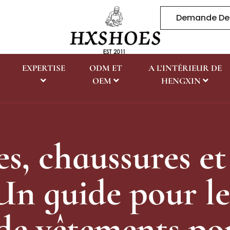
Demande De
EXPERTISE
ODM ET
A L'INTÉRIEUR DE
OEM
HENGXIN
s, chaussures e
: Un guide pour l
de vêtements p