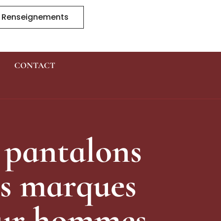
 Renseignements
CONTACT
Demande De
Renseignements
t pantalons
es marques
our hommes