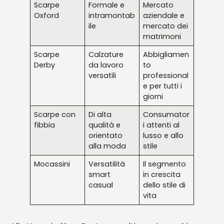
Scarpe
Formale e
Mercato
Oxford
intramontab
aziendale e
ile
mercato dei
matrimoni
Scarpe
Calzature
Abbigliamen
Derby
da lavoro
to
versatili
professional
e per tutti i
giorni
Scarpe con
Di alta
Consumator
fibbia
qualità e
i attenti al
orientato
lusso e allo
alla moda
stile
Mocassini
Versatilità
Il segmento
smart
in crescita
casual
dello stile di
vita