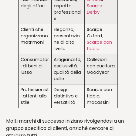
degli affari
aspetto
Scarpe
professional
Derby
e
Clienti che
Eleganza,
Scarpe
organizzano
presentazio
Oxford,
matrimoni
ne di alto
Scarpe con
livello
fibbia
Consumator
Artigianalità,
Collezioni
i di beni di
esclusività,
con cucitura
lusso
qualità della
Goodyear
pelle
Professionist
Design
Scarpe con
i attenti allo
distintivo e
fibbia,
stile
versatilità
mocassini
Molti marchi di successo iniziano rivolgendosi a un
gruppo specifico di clienti, anziché cercare di
attrarre tutti.