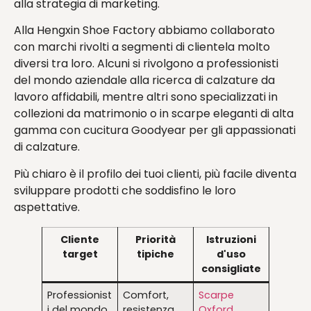
alla strategia di marketing.
Alla Hengxin Shoe Factory abbiamo collaborato
con marchi rivolti a segmenti di clientela molto
diversi tra loro. Alcuni si rivolgono a professionisti
del mondo aziendale alla ricerca di calzature da
lavoro affidabili, mentre altri sono specializzati in
collezioni da matrimonio o in scarpe eleganti di alta
gamma con cucitura Goodyear per gli appassionati
di calzature.
Più chiaro è il profilo dei tuoi clienti, più facile diventa
sviluppare prodotti che soddisfino le loro
aspettative.
Cliente
Priorità
Istruzioni
target
tipiche
d'uso
consigliate
Professionist
Comfort,
Scarpe
i del mondo
resistenza,
Oxford
,