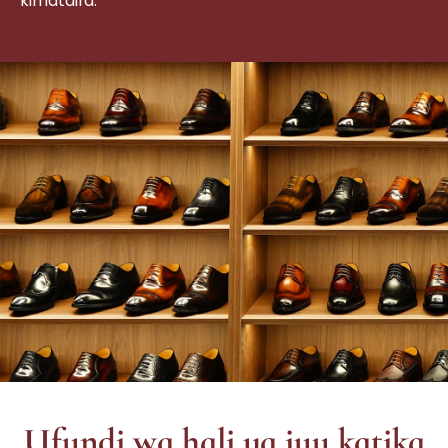
kimataifa.
Ufundi wa hali ya juu katika