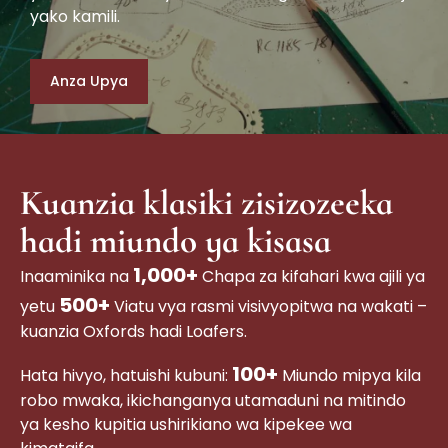
yako kamili.
Anza Upya
Kuanzia klasiki zisizozeeka
hadi miundo ya kisasa
1,000+
Inaaminika na
Chapa za kifahari kwa ajili ya
500+
yetu
Viatu vya rasmi visivyopitwa na wakati –
kuanzia Oxfords hadi Loafers.
100+
Hata hivyo, hatuishi kubuni:
Miundo mipya kila
robo mwaka, ikichanganya utamaduni na mitindo
ya kesho kupitia ushirikiano wa kipekee wa