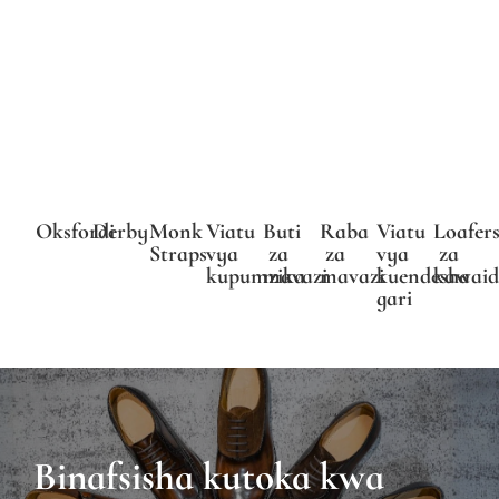
Oksfordi
Derby
Monk
Viatu
Buti
Raba
Viatu
Loafer
Straps
vya
za
za
vya
za
kupumzika
mavazi
mavazi
kuendesha
kawai
gari
Binafsisha kutoka kwa