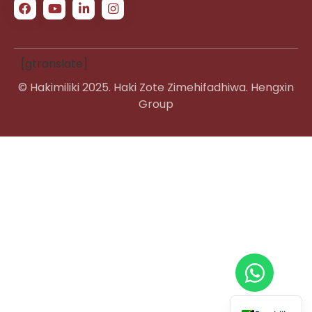
[gtranslate]
© Hakimiliki 2025. Haki Zote Zimehifadhiwa. Hengxin
Group
French
Spanish
Italian
Russian
English