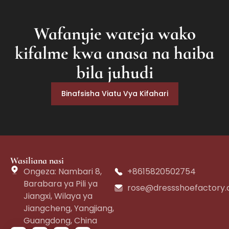
Wafanyie wateja wako
kifalme kwa anasa na haiba
bila juhudi
Binafsisha Viatu Vya Kifahari
Wasiliana nasi
Ongeza: Nambari 8,
+8615820502754
Barabara ya Pili ya
rose@dressshoefactory
Jiangxi, Wilaya ya
Jiangcheng, Yangjiang,
Guangdong, China