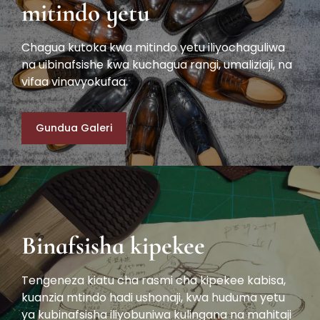
mitindo yetu
Chagua kutoka kwa mitindo yetu iliyochaguliwa
na uibinafsishe kwa kuchagua rangi, umaliziaji, na
vifaa vinavyokufaa.
Gundua Galeri
Binafsisha kipekee
Tengeneza kiatu cha rasmi cha kipekee kabisa,
kuanzia mtindo hadi ushonaji, kwa huduma yetu
ya kubinafsisha iliyobuniwa kulingana na mahitaji