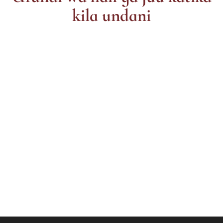
kila undani
Hudumu
Vifaa
Mshono wa
Patina
Goodyear
Mchakato