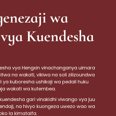
enezaji wa
 vya Kuendesha
desha vya Hengxin vinachanganya uimara
twa na wakati, vikiwa na soli zilizoundwa
i ya kuboresha ushikaji wa pedali huku
aja wakati wa kutembea.
 kuendesha gari vinakidhi viwango vya juu
tendaji, na hivyo kuongeza uwezo wao wa
ko la kimataifa.