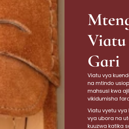
Mteng
Viatu
Gari
Viatu vya kuen
na mtindo usiopi
mahsusi kwa ajil
vikidumisha far
Viatu vyetu vya
vya ubora na u
kuuzwa katika so