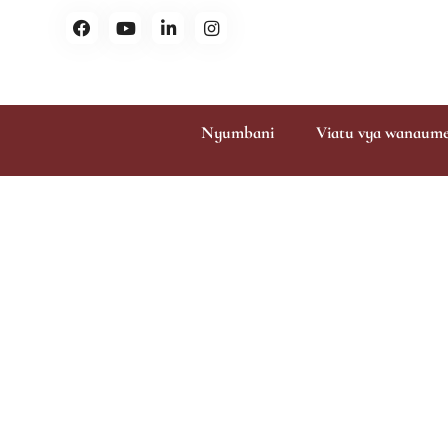
Nyumbani
Viatu vya wanaum
Viatu 