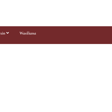
gxin
Wasiliana
Uuliziaji
endesha