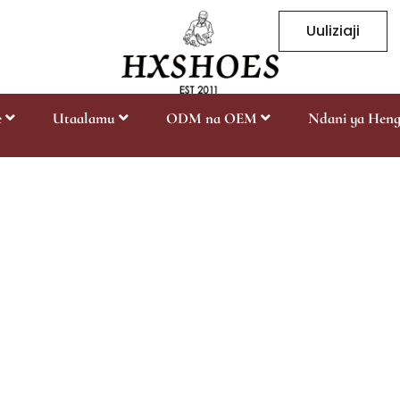
Uuliziaji
e
Utaalamu
ODM na OEM
Ndani ya Hen
vya ngozi vya ku
Nyumbani
Viatu vya ngozi vya kuendesha