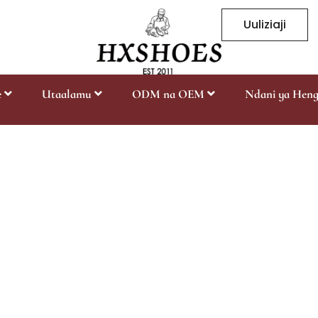
Uuliziaji
e
Utaalamu
ODM na OEM
Ndani ya Hen
Patina
Nyumbani
Patina