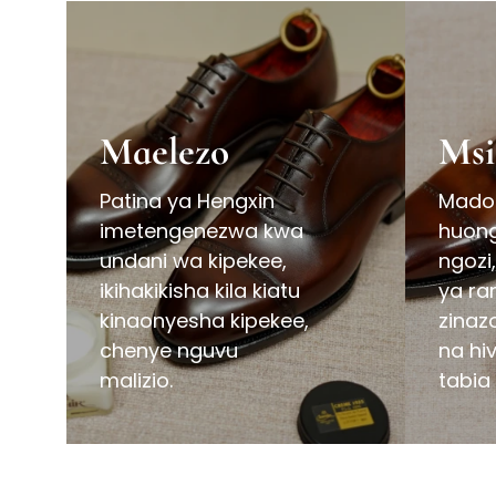
Maelezo
Msi
Patina ya Hengxin
Mado
imetengenezwa kwa
huong
undani wa kipekee,
ngozi
ikihakikisha kila kiatu
ya ran
kinaonyesha kipekee,
zinaz
chenye nguvu
na hiv
malizio.
tabia