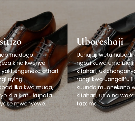
sitizo
Uboreshaji
ido madogo
Uchujaji wetu hubadil
eza kina kwenye
ngozi kuwa umaliziaji
, yakitengeneza athari
kifahari, ukichangany
gi nyingi
rangi kwa uangalifu ili
obadilika kwa muda,
kuunda muonekano 
yo kila kiatu kupata
kifahari, usio na waka
 yake mwenyewe.
tazama.