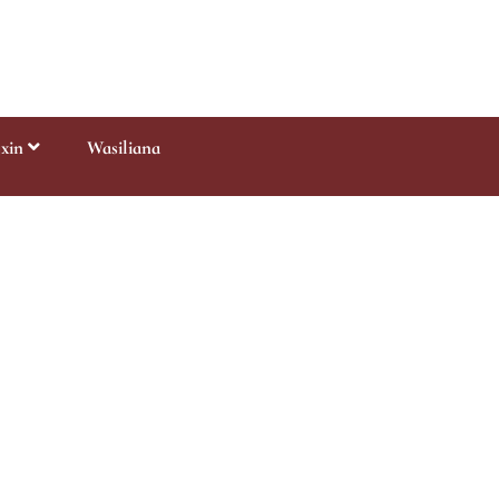
gxin
Wasiliana
Uuliziaji