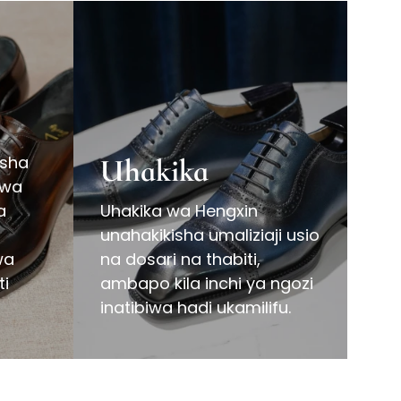
isha
Uhakika
 wa
a
Uhakika wa Hengxin
unahakikisha umaliziaji usio
wa
na dosari na thabiti,
ti
ambapo kila inchi ya ngozi
inatibiwa hadi ukamilifu.