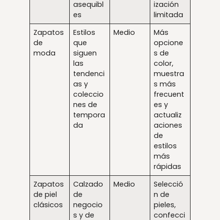
asequibl
ización
es
limitada
Zapatos
Estilos
Medio
Más
de
que
opcione
moda
siguen
s de
las
color,
tendenci
muestra
as y
s más
coleccio
frecuent
nes de
es y
tempora
actualiz
da
aciones
de
estilos
más
rápidas
Zapatos
Calzado
Medio
Selecció
de piel
de
n de
clásicos
negocio
pieles,
s y de
confecci