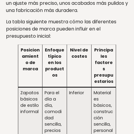
un ajuste más preciso, unos acabados más pulidos y
una fabricación más duradera.
La tabla siguiente muestra cómo las diferentes
posiciones de marca pueden influir en el
presupuesto inicial:
Posicion
Enfoque
Nivel de
Principa
amient
típico
costes
les
o de
en los
factore
marca
product
s
os
presupu
estarios
Zapatos
Para el
Inferior
Material
básicos
día a
es
de estilo
día,
básicos,
informal
comodi
construc
dad
ción
sencilla,
sencilla,
precios
personal