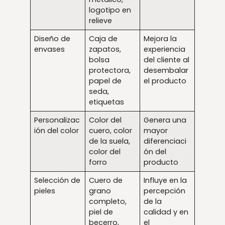
logotipo en
relieve
Diseño de
Caja de
Mejora la
envases
zapatos,
experiencia
bolsa
del cliente al
protectora,
desembalar
papel de
el producto
seda,
etiquetas
Personalizac
Color del
Genera una
ión del color
cuero, color
mayor
de la suela,
diferenciaci
color del
ón del
forro
producto
Selección de
Cuero de
Influye en la
pieles
grano
percepción
completo,
de la
piel de
calidad y en
becerro,
el